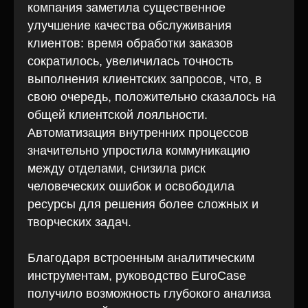
компания заметила существенное
улучшение качества обслуживания
клиентов: время обработки заказов
сократилось, увеличилась точность
выполнения клиентских запросов, что, в
свою очередь, положительно сказалось на
общей клиентской лояльности.
Автоматизация внутренних процессов
значительно упростила коммуникацию
Готовы
между отделами, снизила риск
к улучшениям
человеческих ошибок и освободила
в бизнесе?
ресурсы для решения более сложных и
творческих задач.
Оставьте заявку или свяжитесь
с нами любым удобным способом!
Благодаря встроенным аналитическим
инструментам, руководство EuroCase
получило возможность глубокого анализа
+7 977 089-60-60