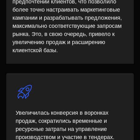
предпочтений клиентов, что позволило
более точно настраивать маркетинговые
г. Санкт-Петербург, набережная реки Мойки, 8
кампании и разрабатывать предложения,
максимально соответствующие запросам
рынка. Это, в свою очередь, привело к
увеличению продаж и расширению
клиентской базы.
+7
Я согласен с политикой
обработки персональных
Увеличилась конверсия в воронках
данных
продаж, сократились временные и
ресурсные затраты на управление
Отправить
производством и участие в тендерах.