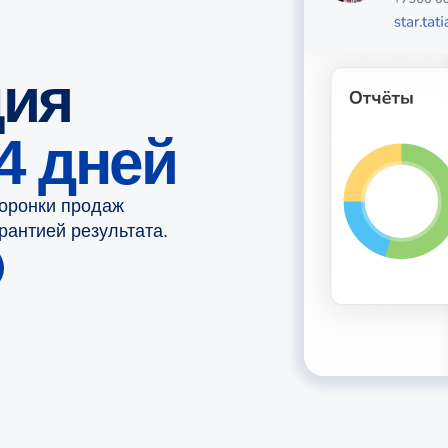
ция
14 дней
воронки продаж
арантией результата.