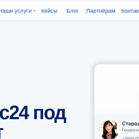
Наши услуги
Кейсы
Блог
Партнёрам
Конта
с24 под
т