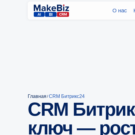
О нас
Главная
CRM Битрикс24
/
CRM Битрик
ключ — рос